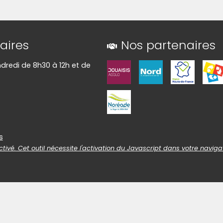
aires
Nos partenaires
ndredi de 8h30 à 12h et de
es
s
tivé. Cet outil nécessite l'activation du Javascript dans votre naviga