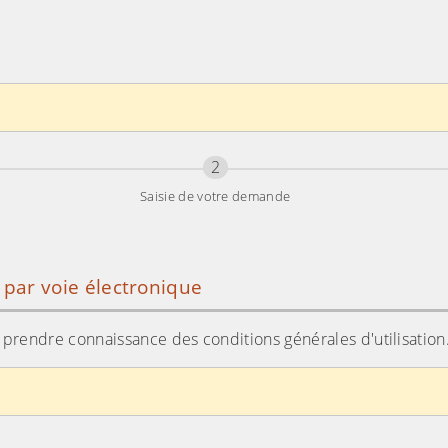
Étape
sur 3
2
Saisie de votre demande
e par voie électronique
ir prendre connaissance des conditions générales d'utilisation