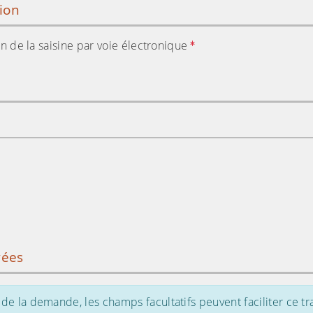
tion
tion de la saisine par voie électronique
vées
de la demande, les champs facultatifs peuvent faciliter ce tr