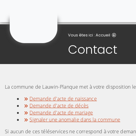
Lauwin-Planque
Contact
Vous êtes ici :
Accueil
Contact
La commune de Lauwin-Planque met à votre disposition les
Demande d'acte de naissance
Demande d'acte de décès
Demande d'acte de mariage
Signaler une anomalie dans la commune
Si aucun de ces téléservices ne correspond à votre demand